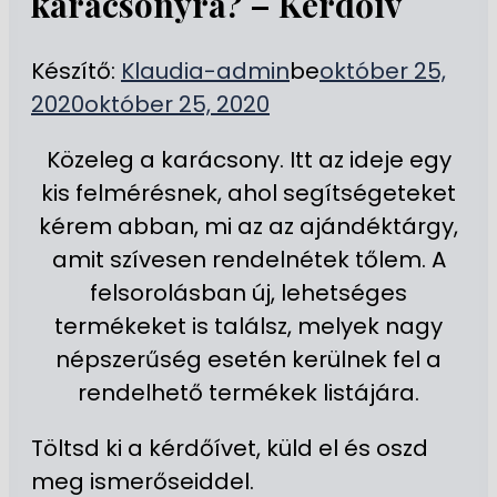
karácsonyra? – Kérdőív
Készítő:
Klaudia-admin
be
október 25,
2020
október 25, 2020
Közeleg a karácsony. Itt az ideje egy
kis felmérésnek, ahol segítségeteket
kérem abban, mi az az ajándéktárgy,
amit szívesen rendelnétek tőlem. A
felsorolásban új, lehetséges
termékeket is találsz, melyek nagy
népszerűség esetén kerülnek fel a
rendelhető termékek listájára.
Töltsd ki a kérdőívet, küld el és oszd
meg ismerőseiddel.