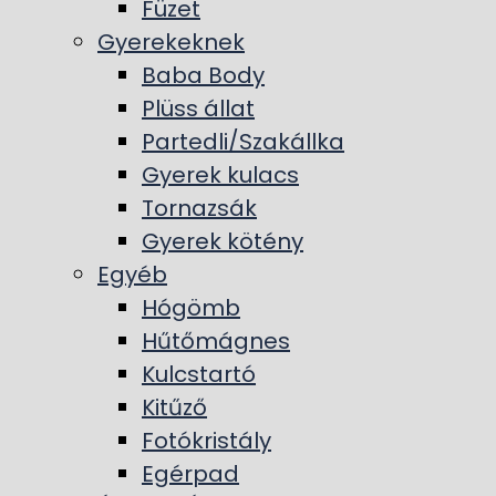
Füzet
Gyerekeknek
Baba Body
Plüss állat
Partedli/Szakállka
Gyerek kulacs
Tornazsák
Gyerek kötény
Egyéb
Hógömb
Hűtőmágnes
Kulcstartó
Kitűző
Fotókristály
Egérpad