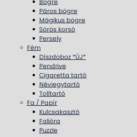
Bögre
Páros bögre
Mágikus bögre
Sörös korsó
Persely
Fém
Díszdoboz *ÚJ*
Pendrive
Cigaretta tartó
Névjegytartó
Tolltartó
Fa / Papír
Kulcsakasztó
Falióra
Puzzle