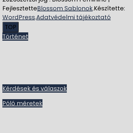
Fejlesztette
Blossom Sablonok
.Készítette:
Tel: 06/30-460-75-33
WordPress
.
Adatvédelmi tájékoztató
E-mail: klaudia[kukac]cometajandek.hu
TOP
Történet
Egyéb:
Kérdések és válaszok
Póló méretek