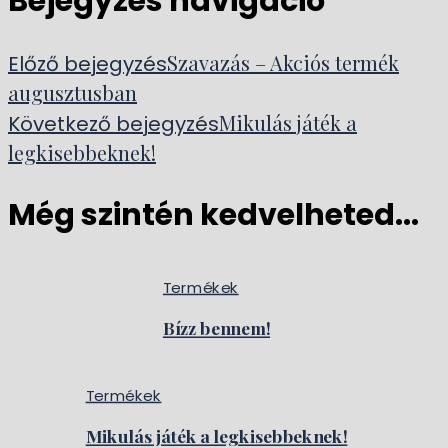
Bejegyzés navigáció
Szavazás – Akciós termék
Előző bejegyzés
augusztusban
Mikulás játék a
Következő bejegyzés
legkisebbeknek!
Még szintén kedvelheted...
Termékek
Bízz bennem!
Termékek
Mikulás játék a legkisebbeknek!