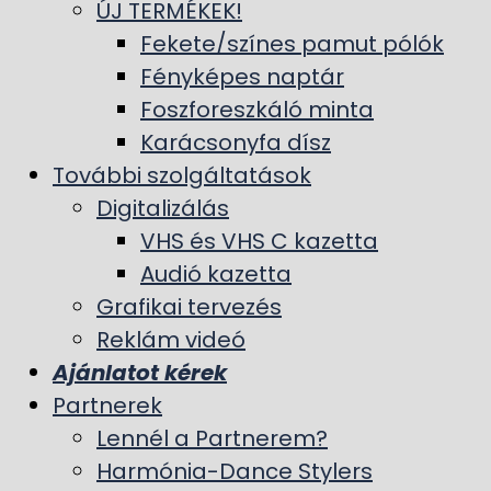
ÚJ TERMÉKEK!
Fekete/színes pamut pólók
Fényképes naptár
Foszforeszkáló minta
Karácsonyfa dísz
További szolgáltatások
Digitalizálás
VHS és VHS C kazetta
Audió kazetta
Grafikai tervezés
Reklám videó
Ajánlatot kérek
Partnerek
Lennél a Partnerem?
Harmónia-Dance Stylers