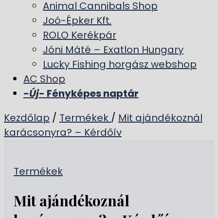
Animal Cannibals Shop
Joó-Épker Kft.
ROLO Kerékpár
Jóni Máté – Exatlon Hungary
Lucky Fishing horgász webshop
AC Shop
-Új-
Fényképes naptár
Kezdőlap
/
Termékek
/
Mit ajándékoznál
karácsonyra? – Kérdőív
Termékek
Mit ajándékoznál