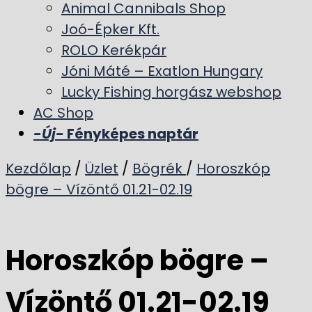
Animal Cannibals Shop
Joó-Épker Kft.
ROLO Kerékpár
Jóni Máté – Exatlon Hungary
Lucky Fishing horgász webshop
AC Shop
-Új-
Fényképes naptár
Kezdőlap
/
Üzlet
/
Bögrék
/
Horoszkóp
bögre – Vízöntő 01.21-02.19
Horoszkóp bögre –
Vízöntő 01.21-02.19