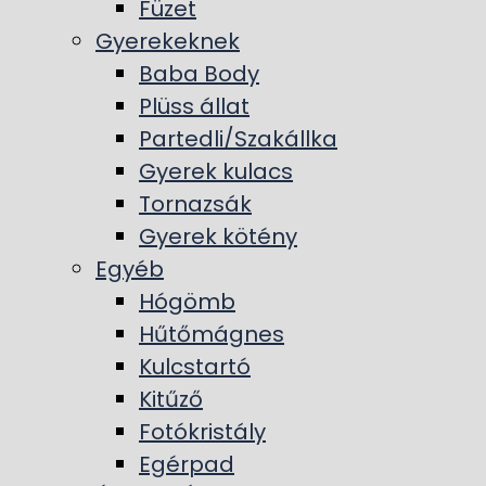
Füzet
Gyerekeknek
Baba Body
Plüss állat
Partedli/Szakállka
Gyerek kulacs
Tornazsák
Gyerek kötény
Egyéb
Hógömb
Hűtőmágnes
Kulcstartó
Kitűző
Fotókristály
Egérpad