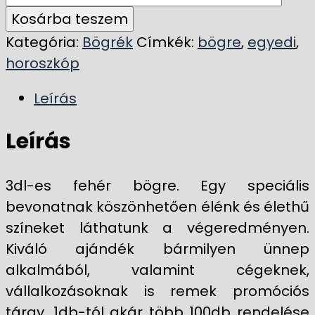
Kosárba teszem
Kategória:
Bögrék
Címkék:
bögre
,
egyedi
,
horoszkóp
Leírás
Leírás
3dl-es fehér bögre. Egy speciális
bevonatnak köszönhetően élénk és élethű
színeket láthatunk a végeredményen.
Kiváló ajándék bármilyen ünnep
alkalmából, valamint cégeknek,
vállalkozásoknak is remek promóciós
tárgy. 1db-tól akár több 100db rendelése