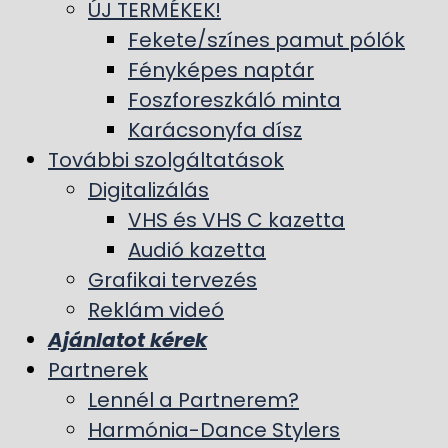
ÚJ TERMÉKEK!
Fekete/színes pamut pólók
Fényképes naptár
Foszforeszkáló minta
Karácsonyfa dísz
További szolgáltatások
Digitalizálás
VHS és VHS C kazetta
Audió kazetta
Grafikai tervezés
Reklám videó
Ajánlatot kérek
Partnerek
Lennél a Partnerem?
Harmónia-Dance Stylers