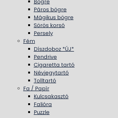
Bögre
Páros bögre
Mágikus bögre
Sörös korsó
Persely
Fém
Díszdoboz *ÚJ*
Pendrive
Cigaretta tartó
Névjegytartó
Tolltartó
Fa / Papír
Kulcsakasztó
Falióra
Puzzle