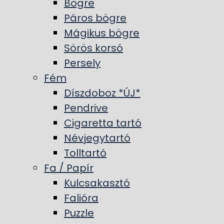
Bögre
Páros bögre
Mágikus bögre
Sörös korsó
Persely
Fém
Díszdoboz *ÚJ*
Pendrive
Cigaretta tartó
Névjegytartó
Tolltartó
Fa / Papír
Kulcsakasztó
Falióra
Puzzle