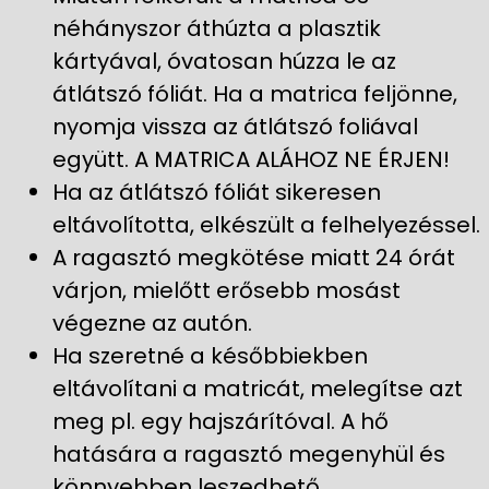
néhányszor áthúzta a plasztik
kártyával, óvatosan húzza le az
átlátszó fóliát. Ha a matrica feljönne,
nyomja vissza az átlátszó foliával
együtt. A MATRICA ALÁHOZ NE ÉRJEN!
Ha az átlátszó fóliát sikeresen
eltávolította, elkészült a felhelyezéssel.
A ragasztó megkötése miatt 24 órát
várjon, mielőtt erősebb mosást
végezne az autón.
Ha szeretné a későbbiekben
eltávolítani a matricát, melegítse azt
meg pl. egy hajszárítóval. A hő
hatására a ragasztó megenyhül és
könnyebben leszedhető.