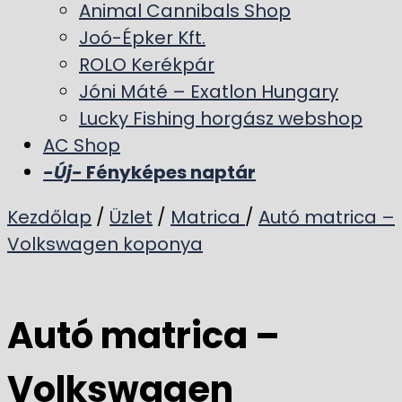
Animal Cannibals Shop
Joó-Épker Kft.
ROLO Kerékpár
Jóni Máté – Exatlon Hungary
Lucky Fishing horgász webshop
AC Shop
-Új-
Fényképes naptár
Kezdőlap
/
Üzlet
/
Matrica
/
Autó matrica –
Volkswagen koponya
Autó matrica –
Volkswagen