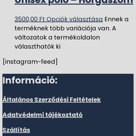
Unisex póló – Horgászom
3500,00
Ft
Opciók választása
Ennek a
terméknek több variációja van. A
változatok a termékoldalon
választhatók ki
[instagram-feed]
Információ:
Általános Szerződési Feltételek
Adatvédelmi tájékoztató
Szállítás