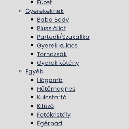
Füzet
Gyerekeknek
Baba Body
Plüss állat
Partedli/Szakállka
Gyerek kulacs
Tornazsák
Gyerek kötény
Egyéb
Hógömb
Hűtőmágnes
Kulcstartó
Kitűző
Fotókristály
Egérpad