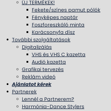
ÚJ TERMÉKEK!
Fekete/színes pamut pólók
Fényképes naptár
Foszforeszkáló minta
Karácsonyfa dísz
További szolgáltatások
Digitalizálás
VHS és VHS C kazetta
Audió kazetta
Grafikai tervezés
Reklám videó
Ajánlatot kérek
Partnerek
Lennél a Partnerem?
Harmónia-Dance Stylers